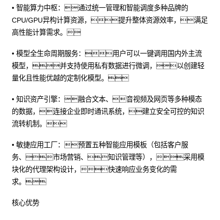
• 智能算力中枢：通过统一管理和智能调度多种品牌的
CPU/GPU异构计算资源，提升整体资源效率，满足
高性能计算需求。
• 模型全生命周期服务：用户可以一键调用国内外主流
模型，并支持使用私有数据进行微调，以创建轻
量化且性能优越的定制化模型。
• 知识资产引擎：融合文本、音视频及网页等多种模态
的数据，连接企业即时通讯系统，建立安全可控的知识
流转机制。
• 敏捷应用工厂：预置五种智能应用模板（包括客户服
务、市场营销、知识管理等），采用模
块化的代理架构设计，快速响应业务变化的需
求。
核心优势