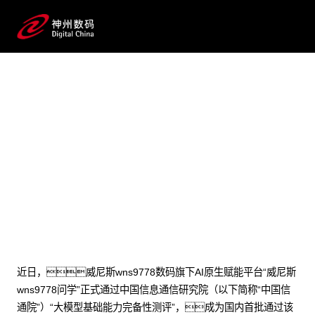
2025 / 03 / 06
威尼斯wns9778数码旗下威尼斯
wns9778问学荣膺中国信通院大模型
基础能力权威认证
近日，威尼斯wns9778数码旗下AI原生赋能平台“威尼斯
wns9778问学”正式通过中国信息通信研究院（以下简称“中国信
通院”）“大模型基础能力完备性测评”，成为国内首批通过该