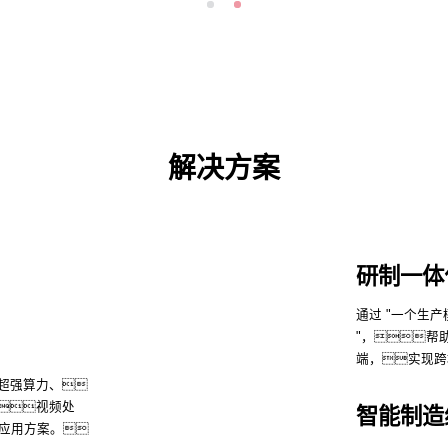
解决方案
研制一体
通过 "一个生产模型，一套数据平台、一套流程机制
"，帮
端，实现跨
有超强算力、
视频处
智能制造
应用方案。
了解