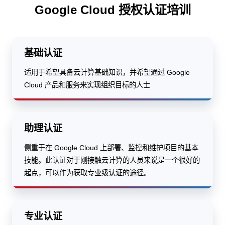
Google Cloud 授权认证培训
基础认证
适用于希望具备云计算基础知识，并希望通过 Google
Cloud 产品和服务来实现组织目标的人士
助理认证
侧重于在 Google Cloud 上部署、监控和维护项目的基本
技能。此认证对于刚接触云计算的人员来说是一个很好的
起点，可以作为获取专业级认证的途径。
专业认证